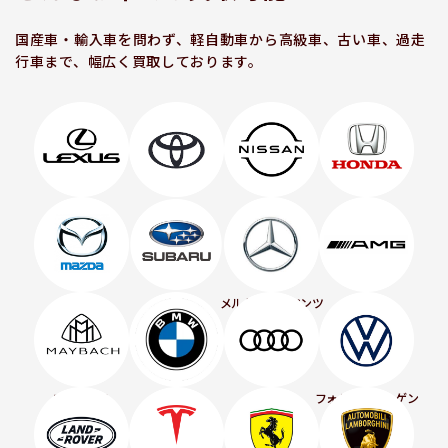
国産車・輸入車を問わず、軽自動車から高級車、古い車、過走
行車まで、幅広く買取しております。
レクサス
トヨタ
日産
ホンダ
スバル
マツダ
メルセデス・ベンツ
AMG
マイバッハ
BMW
アウディ
フォルクスワーゲン