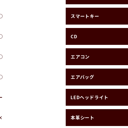
スマートキー
○
CD
○
エアコン
○
エアバッグ
○
LEDヘッドライト
ー
本革シート
×