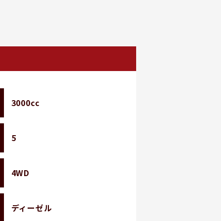
3000cc
5
4WD
ディーゼル