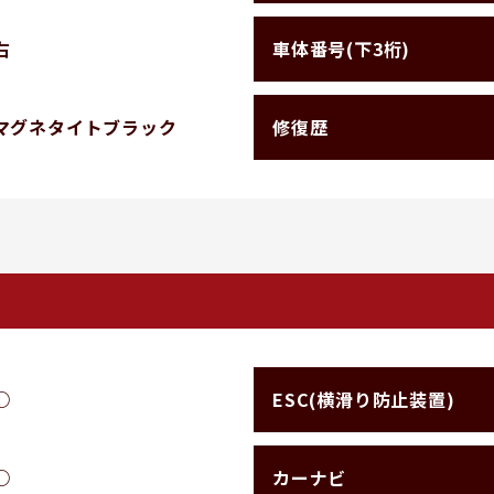
車体番号(下3桁)
右
修復歴
マグネタイトブラック
ESC(横滑り防止装置)
○
カーナビ
○