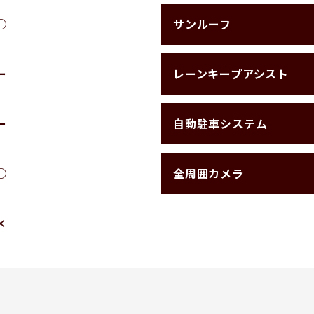
サンルーフ
○
レーンキープアシスト
ー
自動駐車システム
ー
全周囲カメラ
○
×