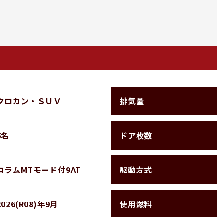
排気量
クロカン・ＳＵＶ
ドア枚数
5名
駆動方式
コラムMTモード付9AT
使用燃料
2026(R08)年9月